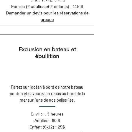
Enfant (0-12) : 20 $
Famille (2 adultes et 2 enfants) : 115 $
Demander un devis pour les réservations de
groupe
Excursion en bateau et
ébullition
Partez sur l'océan à bord de notre bateau
ponton et savourez un repas au bord de la
mer sur l'une de nos belles îles.
À VENIR
Environ. 3 heures
Adultes : 60 $
Enfant (0-12) : 25$