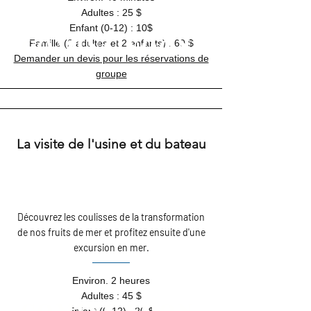
Adultes : 25 $
Enfant (0-12) : 10$
COMING SOON
Famille (2 adultes et 2 enfants) : 60 $
Demander un devis pour les réservations de
groupe
La visite de l'usine et du bateau
Découvrez les coulisses de la transformation
de nos fruits de mer et profitez ensuite d'une
excursion en mer.
Environ. 2 heures
Adultes : 45 $
COMING SOON