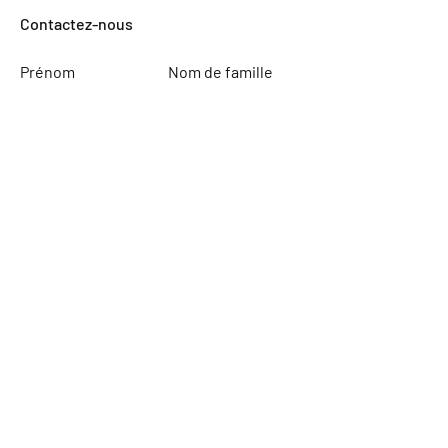
Contactez-nous
Prénom
Nom de famille
Courriel
Sujet
Leave us a message...
Soumettre